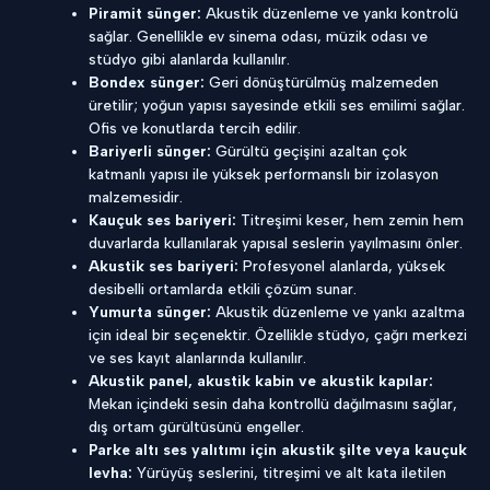
Piramit sünger:
Akustik düzenleme ve yankı kontrolü
sağlar. Genellikle ev sinema odası, müzik odası ve
stüdyo gibi alanlarda kullanılır.
Bondex sünger:
Geri dönüştürülmüş malzemeden
üretilir; yoğun yapısı sayesinde etkili ses emilimi sağlar.
Ofis ve konutlarda tercih edilir.
Bariyerli sünger:
Gürültü geçişini azaltan çok
katmanlı yapısı ile yüksek performanslı bir izolasyon
malzemesidir.
Kauçuk ses bariyeri:
Titreşimi keser, hem zemin hem
duvarlarda kullanılarak yapısal seslerin yayılmasını önler.
Akustik ses bariyeri:
Profesyonel alanlarda, yüksek
desibelli ortamlarda etkili çözüm sunar.
Yumurta sünger:
Akustik düzenleme ve yankı azaltma
için ideal bir seçenektir. Özellikle stüdyo, çağrı merkezi
ve ses kayıt alanlarında kullanılır.
Akustik panel, akustik kabin ve akustik kapılar:
Mekan içindeki sesin daha kontrollü dağılmasını sağlar,
dış ortam gürültüsünü engeller.
Parke altı ses yalıtımı için akustik şilte veya kauçuk
levha:
Yürüyüş seslerini, titreşimi ve alt kata iletilen