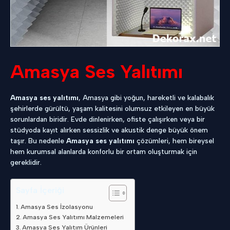
Amasya Ses Yalıtımı
Amasya ses yalıtımı
, Amasya gibi yoğun, hareketli ve kalabalık
şehirlerde gürültü, yaşam kalitesini olumsuz etkileyen en büyük
sorunlardan biridir. Evde dinlenirken, ofiste çalışırken veya bir
stüdyoda kayıt alırken sessizlik ve akustik denge büyük önem
taşır. Bu nedenle
Amasya ses yalıtımı
çözümleri, hem bireysel
hem kurumsal alanlarda konforlu bir ortam oluşturmak için
gereklidir.
Sayfa İçeriği
Amasya Ses İzolasyonu
Amasya Ses Yalıtımı Malzemeleri
Amasya Ses Yalıtım Ürünleri