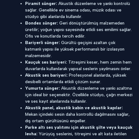
Piramit sünger:
Akustik düzenleme ve yankı kontrolü
sağlar. Genellikle ev sinema odası, müzik odası ve
stüdyo gibi alanlarda kullanılır.
Bondex sünger:
Geri dönüştürülmüş malzemeden
üretilir; yoğun yapısı sayesinde etkili ses emilimi sağlar.
Ofis ve konutlarda tercih edilir.
Bariyerli sünger:
Gürültü geçişini azaltan çok
katmanlı yapısı ile yüksek performanslı bir izolasyon
malzemesidir.
Kauçuk ses bariyeri:
Titreşimi keser, hem zemin hem
duvarlarda kullanılarak yapısal seslerin yayılmasını önler.
Akustik ses bariyeri:
Profesyonel alanlarda, yüksek
desibelli ortamlarda etkili çözüm sunar.
Yumurta sünger:
Akustik düzenleme ve yankı azaltma
için ideal bir seçenektir. Özellikle stüdyo, çağrı merkezi
ve ses kayıt alanlarında kullanılır.
Akustik panel, akustik kabin ve akustik kapılar:
Mekan içindeki sesin daha kontrollü dağılmasını sağlar,
dış ortam gürültüsünü engeller.
Parke altı ses yalıtımı için akustik şilte veya kauçuk
levha:
Yürüyüş seslerini, titreşimi ve alt kata iletilen