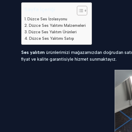
Sayfa İçeriği
Düzce Ses İzolasyonu
Düzce Ses Yalıtımı Malzemeleri
Düzce Ses Yalıtım Ürünleri
Düzce Ses Yalıtımı Satışı
Ses yalıtım
ürünlerimizi mağazamızdan doğrudan satın a
fiyat ve kalite garantisiyle hizmet sunmaktayız.