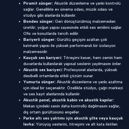
Piramit sünger:
Akustik düzenleme ve yankı kontrolü
sağlar. Genellikle ev sinema odası, müzik odası ve
stüdyo gibi alanlarda kullanılır.
Bondex sünger:
Geri dönüştürülmüş malzemeden
üretilir; yoğun yapısı sayesinde etkili ses emilimi sağlar.
Ofis ve konutlarda tercih edilir.
Bariyerli sünger:
Gürültü geçişini azaltan çok
katmanlı yapısı ile yüksek performanslı bir izolasyon
malzemesidir.
Kauçuk ses bariyeri:
Titreşimi keser, hem zemin hem
duvarlarda kullanılarak yapısal seslerin yayılmasını önler.
Akustik ses bariyeri:
Profesyonel alanlarda, yüksek
desibelli ortamlarda etkili çözüm sunar.
Yumurta sünger:
Akustik düzenleme ve yankı azaltma
için ideal bir seçenektir. Özellikle stüdyo, çağrı merkezi
ve ses kayıt alanlarında kullanılır.
Akustik panel, akustik kabin ve akustik kapılar:
Mekan içindeki sesin daha kontrollü dağılmasını sağlar,
dış ortam gürültüsünü engeller.
Parke altı ses yalıtımı için akustik şilte veya kauçuk
levha:
Yürüyüş seslerini, titreşimi ve alt kata iletilen