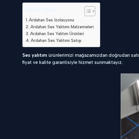
Sayfa İçeriği
Ardahan Ses İzolasyonu
Ardahan Ses Yalıtımı Malzemeleri
Ardahan Ses Yalıtım Ürünleri
Ardahan Ses Yalıtımı Satışı
Ses yalıtım
ürünlerimizi mağazamızdan doğrudan satın a
fiyat ve kalite garantisiyle hizmet sunmaktayız.