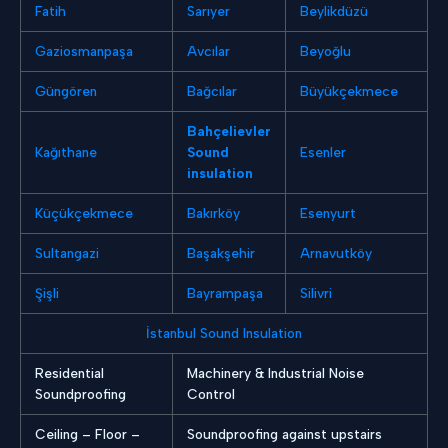
Fatih
Sarıyer
Beylikdüzü
Gaziosmanpaşa
Avcılar
Beyoğlu
Güngören
Bağcılar
Büyükçekmece
Bahçelievler
Kağıthane
Sound
Esenler
insulation
Küçükçekmece
Bakırköy
Esenyurt
Sultangazi
Başakşehir
Arnavutköy
Şişli
Bayrampaşa
Silivri
İstanbul Sound Insulation
Residential
Machinery & Industrial Noise
Soundproofing
Control
Ceiling – Floor –
Soundproofing against upstairs