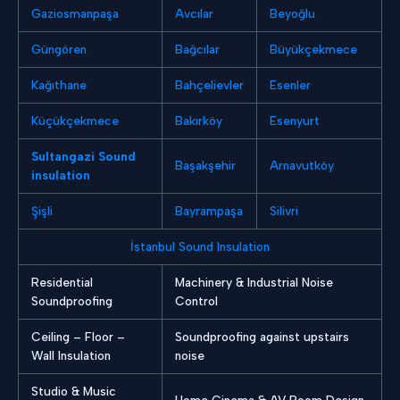
Gaziosmanpaşa
Avcılar
Beyoğlu
Güngören
Bağcılar
Büyükçekmece
Kağıthane
Bahçelievler
Esenler
Küçükçekmece
Bakırköy
Esenyurt
Sultangazi Sound
Başakşehir
Arnavutköy
insulation
Şişli
Bayrampaşa
Silivri
İstanbul Sound Insulation
Residential
Machinery & Industrial Noise
Soundproofing
Control
Ceiling – Floor –
Soundproofing against upstairs
Wall Insulation
noise
Studio & Music