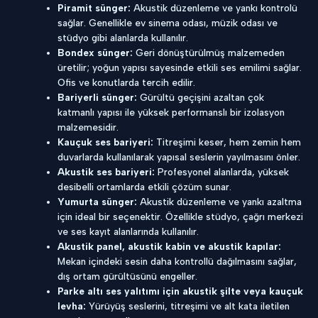
Piramit sünger:
Akustik düzenleme ve yankı kontrolü
sağlar. Genellikle ev sinema odası, müzik odası ve
stüdyo gibi alanlarda kullanılır.
Bondex sünger:
Geri dönüştürülmüş malzemeden
üretilir; yoğun yapısı sayesinde etkili ses emilimi sağlar.
Ofis ve konutlarda tercih edilir.
Bariyerli sünger:
Gürültü geçişini azaltan çok
katmanlı yapısı ile yüksek performanslı bir izolasyon
malzemesidir.
Kauçuk ses bariyeri:
Titreşimi keser, hem zemin hem
duvarlarda kullanılarak yapısal seslerin yayılmasını önler.
Akustik ses bariyeri:
Profesyonel alanlarda, yüksek
desibelli ortamlarda etkili çözüm sunar.
Yumurta sünger:
Akustik düzenleme ve yankı azaltma
için ideal bir seçenektir. Özellikle stüdyo, çağrı merkezi
ve ses kayıt alanlarında kullanılır.
Akustik panel, akustik kabin ve akustik kapılar:
Mekan içindeki sesin daha kontrollü dağılmasını sağlar,
dış ortam gürültüsünü engeller.
Parke altı ses yalıtımı için akustik şilte veya kauçuk
levha:
Yürüyüş seslerini, titreşimi ve alt kata iletilen