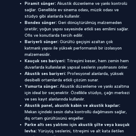
Piramit sünger:
Akustik düzenleme ve yankı kontrolü
sağlar. Genellikle ev sinema odası, müzik odası ve
stüdyo gibi alanlarda kullanılır.
Bondex sünger:
Geri dönüştürülmüş malzemeden
üretilir; yoğun yapısı sayesinde etkili ses emilimi sağlar.
Ofis ve konutlarda tercih edilir.
Bariyerli sünger:
Gürültü geçişini azaltan çok
katmanlı yapısı ile yüksek performanslı bir izolasyon
malzemesidir.
Kauçuk ses bariyeri:
Titreşimi keser, hem zemin hem
duvarlarda kullanılarak yapısal seslerin yayılmasını önler.
Akustik ses bariyeri:
Profesyonel alanlarda, yüksek
desibelli ortamlarda etkili çözüm sunar.
Yumurta sünger:
Akustik düzenleme ve yankı azaltma
için ideal bir seçenektir. Özellikle stüdyo, çağrı merkezi
ve ses kayıt alanlarında kullanılır.
Akustik panel, akustik kabin ve akustik kapılar:
Mekan içindeki sesin daha kontrollü dağılmasını sağlar,
dış ortam gürültüsünü engeller.
Parke altı ses yalıtımı için akustik şilte veya kauçuk
levha:
Yürüyüş seslerini, titreşimi ve alt kata iletilen