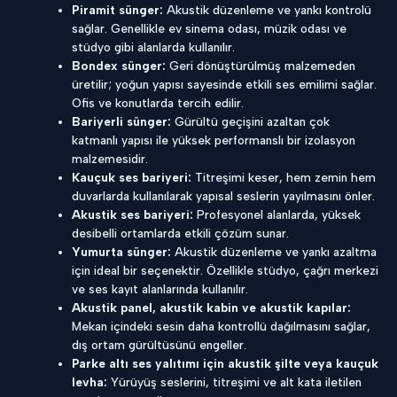
Piramit sünger:
Akustik düzenleme ve yankı kontrolü
sağlar. Genellikle ev sinema odası, müzik odası ve
stüdyo gibi alanlarda kullanılır.
Bondex sünger:
Geri dönüştürülmüş malzemeden
üretilir; yoğun yapısı sayesinde etkili ses emilimi sağlar.
Ofis ve konutlarda tercih edilir.
Bariyerli sünger:
Gürültü geçişini azaltan çok
katmanlı yapısı ile yüksek performanslı bir izolasyon
malzemesidir.
Kauçuk ses bariyeri:
Titreşimi keser, hem zemin hem
duvarlarda kullanılarak yapısal seslerin yayılmasını önler.
Akustik ses bariyeri:
Profesyonel alanlarda, yüksek
desibelli ortamlarda etkili çözüm sunar.
Yumurta sünger:
Akustik düzenleme ve yankı azaltma
için ideal bir seçenektir. Özellikle stüdyo, çağrı merkezi
ve ses kayıt alanlarında kullanılır.
Akustik panel, akustik kabin ve akustik kapılar:
Mekan içindeki sesin daha kontrollü dağılmasını sağlar,
dış ortam gürültüsünü engeller.
Parke altı ses yalıtımı için akustik şilte veya kauçuk
levha:
Yürüyüş seslerini, titreşimi ve alt kata iletilen