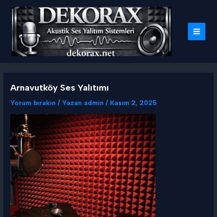
İçeriğe
atla
MAI
MEN
Arnavutköy Ses Yalıtımı
Yorum bırakın
/ Yazan
admin
/
Kasım 2, 2025