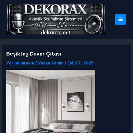
İçeriğe
atla
MAI
MEN
Beşiktaş Duvar Çıtası
Yorum bırakın
/ Yazan
admin
/
Eylül 7, 2025