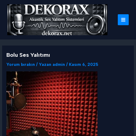
İçeriğe
atla
MAI
MEN
Bolu Ses Yalıtımı
Yorum bırakın
/ Yazan
admin
/
Kasım 6, 2025