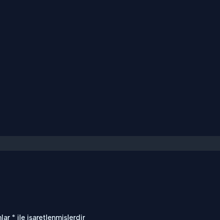
nlar
*
ile işaretlenmişlerdir