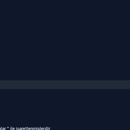
nlar
*
ile işaretlenmişlerdir