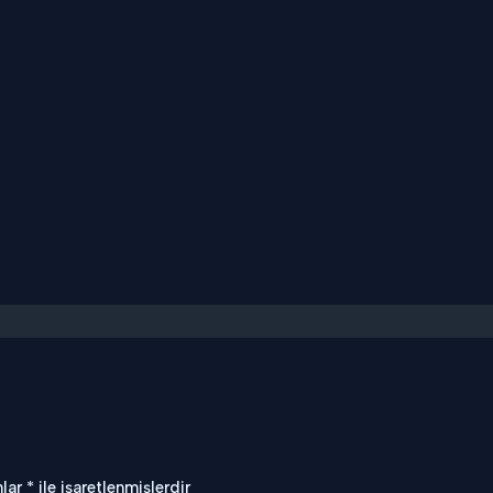
nlar
*
ile işaretlenmişlerdir