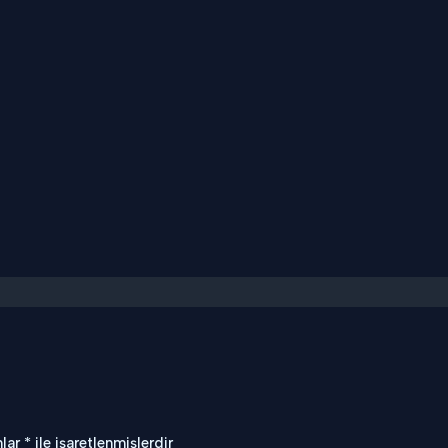
nlar
*
ile işaretlenmişlerdir