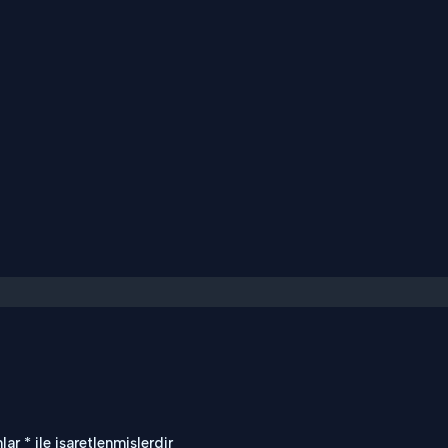
nlar
*
ile işaretlenmişlerdir