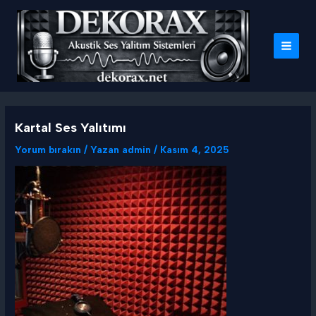
İçeriğe
atla
MAI
MEN
Kartal Ses Yalıtımı
Yorum bırakın
/ Yazan
admin
/
Kasım 4, 2025