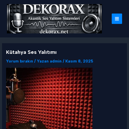
İçeriğe
atla
MAI
MEN
Kütahya Ses Yalıtımı
Yorum bırakın
/ Yazan
admin
/
Kasım 8, 2025