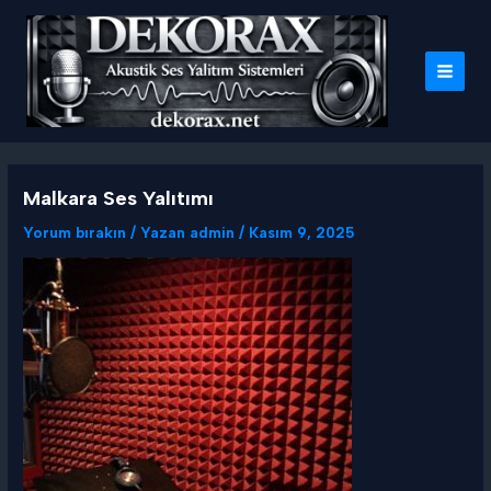
İçeriğe
atla
MAI
MEN
Malkara Ses Yalıtımı
Yorum bırakın
/ Yazan
admin
/
Kasım 9, 2025