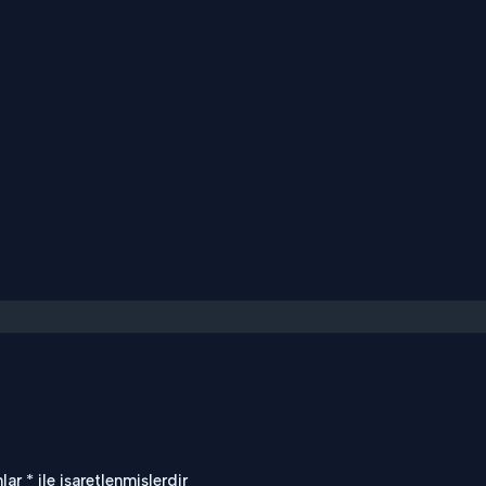
nlar
*
ile işaretlenmişlerdir