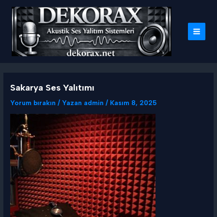
İçeriğe
atla
MAI
MEN
Sakarya Ses Yalıtımı
Yorum bırakın
/ Yazan
admin
/
Kasım 8, 2025