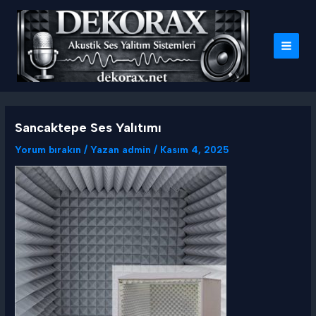
İçeriğe
atla
MAI
MEN
Sancaktepe Ses Yalıtımı
Yorum bırakın
/ Yazan
admin
/
Kasım 4, 2025