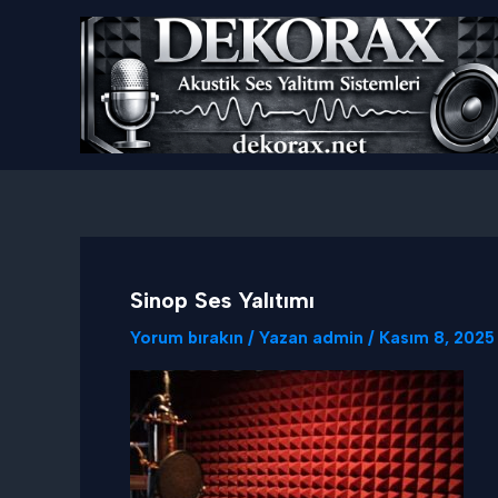
İçeriğe
atla
Sinop Ses Yalıtımı
Yorum bırakın
/ Yazan
admin
/
Kasım 8, 2025