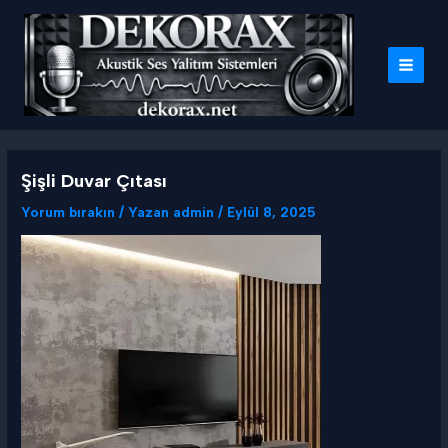
İçeriğe
atla
MAI
MEN
Şişli Duvar Çıtası
Yorum bırakın
/ Yazan
admin
/
Eylül 8, 2025