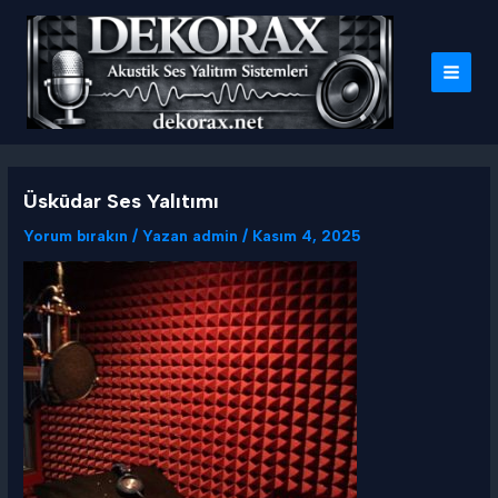
İçeriğe
atla
MAI
MEN
Üsküdar Ses Yalıtımı
Yorum bırakın
/ Yazan
admin
/
Kasım 4, 2025